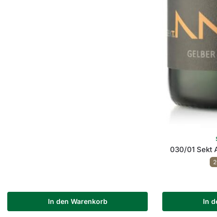
030/01 Sekt 
2
In den Warenkorb
In 