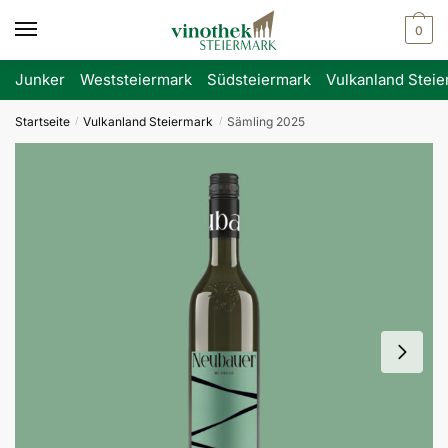
Skip
Skip
0
to
to
navigation
content
Junker
Weststeiermark
Südsteiermark
Vulkanland Steie
Startseite
Vulkanland Steiermark
Sämling 2025
/
/