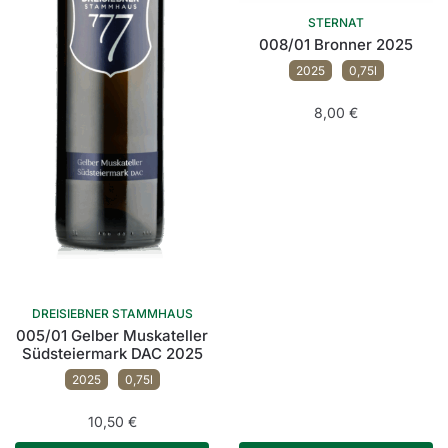
STERNAT
008/01 Bronner 2025
2025
0,75l
8,00
€
DREISIEBNER STAMMHAUS
005/01 Gelber Muskateller
Südsteiermark DAC 2025
2025
0,75l
10,50
€