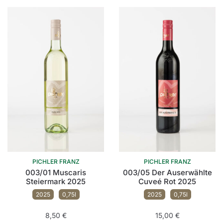
PICHLER FRANZ
PICHLER FRANZ
003/05 Der Auserwählte
003/01 Muscaris
Cuveé Rot 2025
Steiermark 2025
2025
0,75l
2025
0,75l
15,00
€
8,50
€