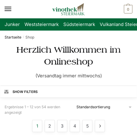
Skip
Skip
0
to
to
navigation
content
Junker
Weststeiermark
Südsteiermark
Vulkanland Steie
Startseite
Shop
/
Herzlich Willkommen im
Onlineshop
(Versandtag immer mittwochs)
SHOW FILTERS
Ergebnisse 1 – 12 von 54 werden
angezeigt
1
2
3
4
5