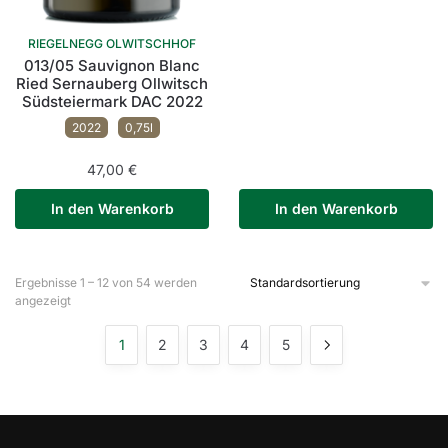
RIEGELNEGG OLWITSCHHOF
013/05 Sauvignon Blanc
Ried Sernauberg Ollwitsch
Südsteiermark DAC 2022
2022
0,75l
47,00
€
In den Warenkorb
In den Warenkorb
Ergebnisse 1 – 12 von 54 werden
angezeigt
1
2
3
4
5