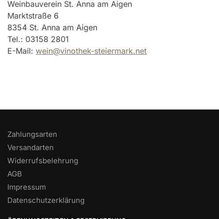
Weinbauverein St. Anna am Aigen
Marktstraße 6
8354 St. Anna am Aigen
Tel.: 03158 2801
E-Mail:
wein@vinothek-steiermark.net
Zahlungsarten
Versandarten
Widerrufsbelehrung
AGB
Impressum
Datenschutzerklärung