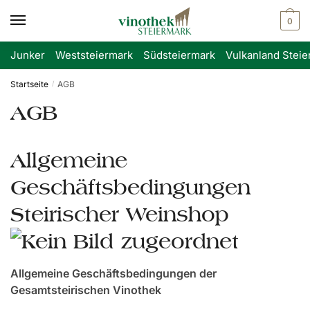
Skip
Skip
0
to
to
navigation
content
Junker
Weststeiermark
Südsteiermark
Vulkanland Steie
Startseite
AGB
/
AGB
Allgemeine
Geschäftsbedingungen
Steirischer Weinshop
Allgemeine Geschäftsbedingungen der
Gesamtsteirischen Vinothek