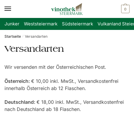
Skip
Skip
0
to
to
navigation
content
Junker
Weststeiermark
Südsteiermark
Vulkanland Steie
Startseite
Versandarten
/
Versandarten
Wir versenden mit der Österreichischen Post.
Österreich:
€ 10,00 inkl. MwSt., Versandkostenfrei
innerhalb Österreich ab 12 Flaschen.
Deutschland:
€ 18,00 inkl. MwSt., Versandkostenfrei
nach Deutschland ab 18 Flaschen.