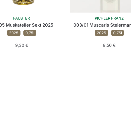
FAUSTER
PICHLER FRANZ
05 Muskateller Sekt 2025
003/01 Muscaris Steierma
2025
0,75l
2025
0,75l
9,30
€
8,50
€