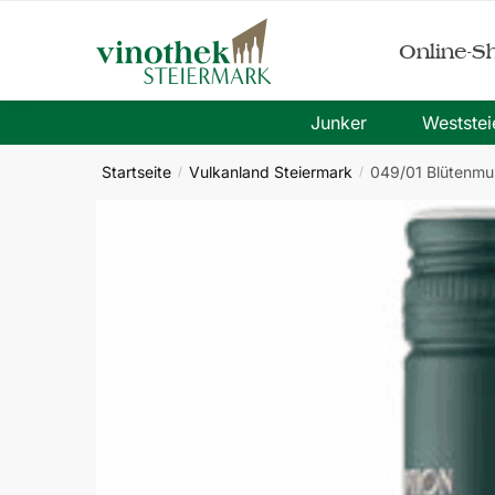
Skip
Skip
to
to
Online-S
navigation
content
Junker
Westste
Startseite
Vulkanland Steiermark
049/01 Blütenmus
/
/