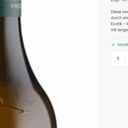
Diese neu
durch ei
Exotik – 
mit lang
Vorrä
049/01
Blütenm
Steierm
2025
Menge