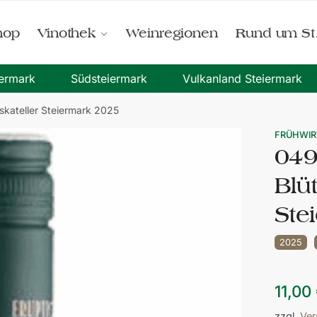
hop
Vinothek
Weinregionen
Rund um St
iermark
Südsteiermark
Vulkanland Steiermark
kateller Steiermark 2025
FRÜHWIR
049
Blü
Ste
2025
11,00
zzgl.
Ver