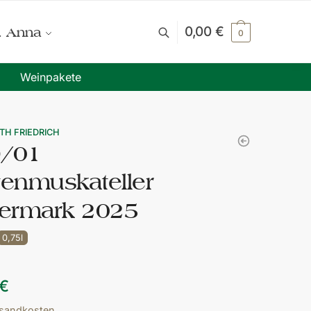
0,00
€
. Anna
0
Weinpakete
TH FRIEDRICH
/01
tenmuskateller
iermark 2025
0,75l
€
sandkosten