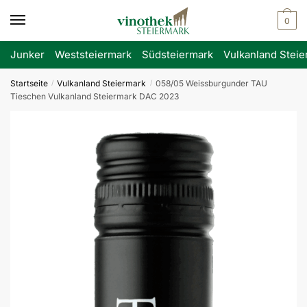
Skip
Skip
0
to
to
navigation
content
Junker
Weststeiermark
Südsteiermark
Vulkanland Steie
Startseite
Vulkanland Steiermark
058/05 Weissburgunder TAU
/
/
Tieschen Vulkanland Steiermark DAC 2023