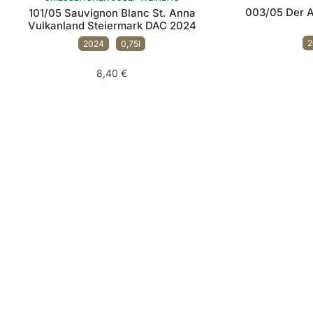
003/05 Der A
101/05 Sauvignon Blanc St. Anna
Vulkanland Steiermark DAC 2024
2
2024
0,75l
8,40
€