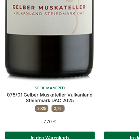
SEIDL MANFRED
075/01 Gelber Muskateller Vulkanland
Steiermark DAC 2025
2025
0,75l
7,70
€
In den Warenkorb
In 