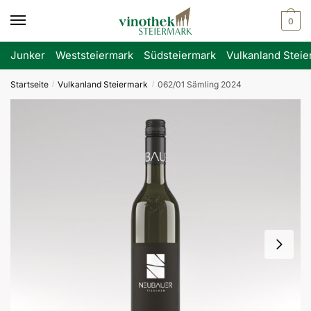
Skip
Skip
0
to
to
navigation
content
Junker
Weststeiermark
Südsteiermark
Vulkanland Steie
Startseite
Vulkanland Steiermark
062/01 Sämling 2024
/
/