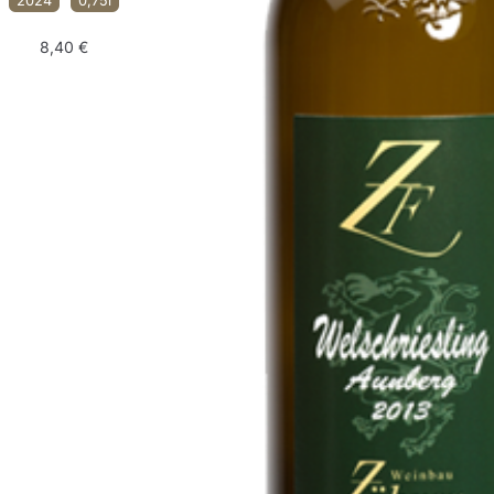
2024
0,75l
8,40
€