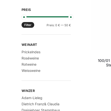
PREIS
Filter
Min.
Max.
Preis:
0 €
—
50 €
Preis
Preis
WEINART
Prickelndes
Roséweine
100/01
Rotweine
St
Weissweine
WINZER
Adam-Lieleg
Dietrich Franz& Claudia
Dreisiebner Stammhaus