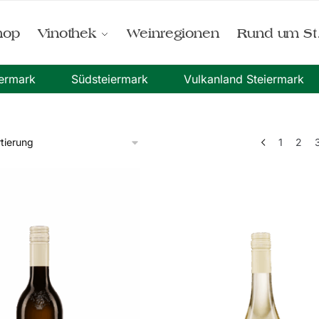
hop
Vinothek
Weinregionen
Rund um St
iermark
Südsteiermark
Vulkanland Steiermark
1
2