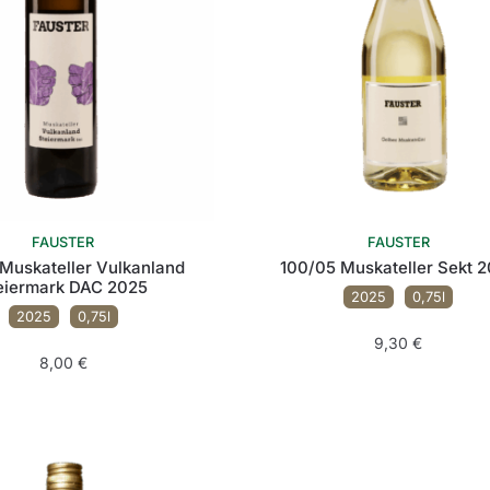
FAUSTER
FAUSTER
 Muskateller Vulkanland
100/05 Muskateller Sekt 
eiermark DAC 2025
2025
0,75l
2025
0,75l
9,30
€
8,00
€