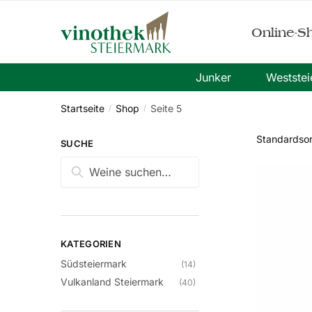
Skip
Skip
to
to
Online-S
navigation
content
Junker
Westste
Startseite
Shop
Seite 5
/
/
SUCHE
Suche
Suche
nach:
KATEGORIEN
Südsteiermark
(14)
Vulkanland Steiermark
(40)