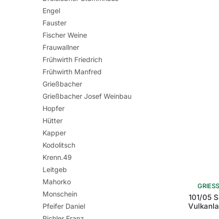
Engel
Fauster
Fischer Weine
Frauwallner
Frühwirth Friedrich
Frühwirth Manfred
Grießbacher
Grießbacher Josef Weinbau
Hopfer
Hütter
Kapper
Kodolitsch
Krenn.49
Leitgeb
Mahorko
GRIES
Monschein
101/05 
Vulkanl
Pfeifer Daniel
Pichler Franz