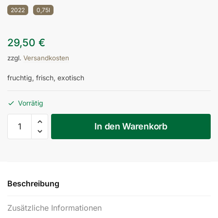
2022
0,75l
29,50
€
zzgl.
Versandkosten
fruchtig, frisch, exotisch
Vorrätig
023/05
In den Warenkorb
Sauvignon
Blanc
Ried
Gottscheber
Südsteiermark
Beschreibung
DAC
2022
Zusätzliche Informationen
Menge