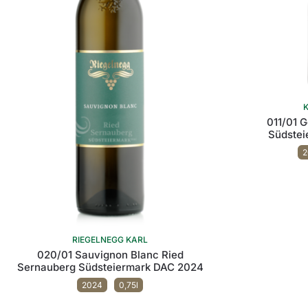
011/01 G
Südstei
2
RIEGELNEGG KARL
020/01 Sauvignon Blanc Ried
Sernauberg Südsteiermark DAC 2024
2024
0,75l