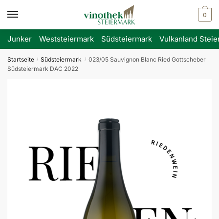
Skip
Skip
0
to
to
navigation
content
Junker
Weststeiermark
Südsteiermark
Vulkanland Steie
Startseite
Südsteiermark
023/05 Sauvignon Blanc Ried Gottscheber
/
/
Südsteiermark DAC 2022