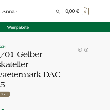
0,00
€
. Anna
0
Weinpakete
SCH
/01 Gelber
kateller
steiermark DAC
25
0,75l