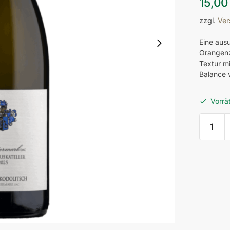
15,0
zzgl.
Ver
Eine ausu
Orangenz
Textur mi
Balance v
Vorrä
011/01
Gelber
Muskate
Südstei
DAC
2025
Menge