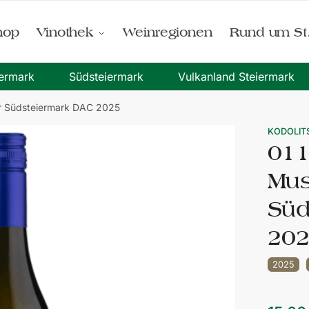
hop
Vinothek
Weinregionen
Rund um St
iermark
Südsteiermark
Vulkanland Steiermark
er Südsteiermark DAC 2025
KODOLIT
011
Mus
Süd
20
2025