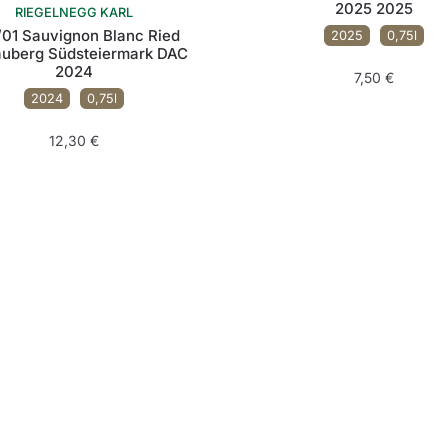
2025 2025
RIEGELNEGG KARL
01 Sauvignon Blanc Ried
2025
0,75l
auberg Südsteiermark DAC
2024
7,50
€
2024
0,75l
12,30
€