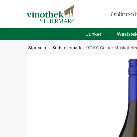
Skip
Skip
to
to
Online-S
navigation
content
Junker
Westste
Startseite
Südsteiermark
011/01 Gelber Muskatell
/
/