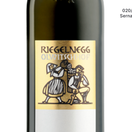
020/
Sern