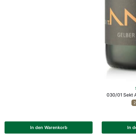
030/01 Sekt 
2
In den Warenkorb
In 