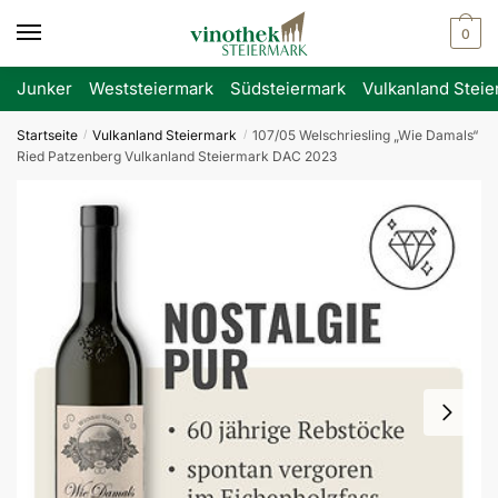
Skip
Skip
0
to
to
navigation
content
Junker
Weststeiermark
Südsteiermark
Vulkanland Steie
Startseite
Vulkanland Steiermark
107/05 Welschriesling „Wie Damals“
/
/
Ried Patzenberg Vulkanland Steiermark DAC 2023