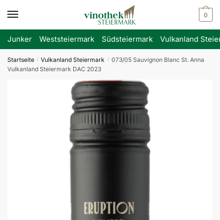
Skip
Skip
0
to
to
navigation
content
Junker
Weststeiermark
Südsteiermark
Vulkanland Steie
Startseite
Vulkanland Steiermark
073/05 Sauvignon Blanc St. Anna
/
/
Vulkanland Steiermark DAC 2023