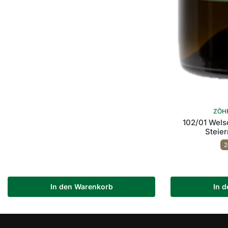
ZÖH
102/01 Wels
Steie
2
In den Warenkorb
In 