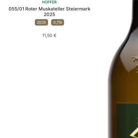
HOPFER
055/01 Roter Muskateller Steiermark
2025
2025
0,75l
11,50
€