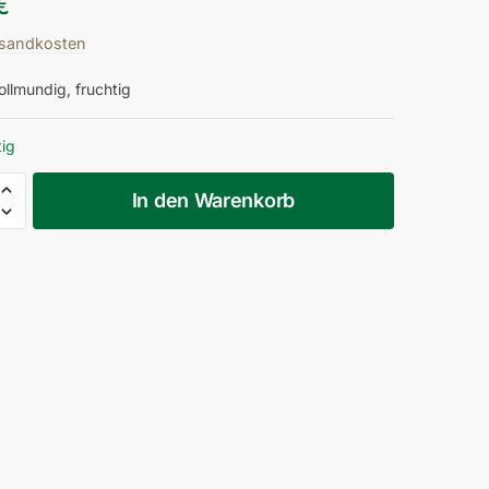
€
sandkosten
ollmundig, fruchtig
tig
In den Warenkorb
rgunder
and
ark