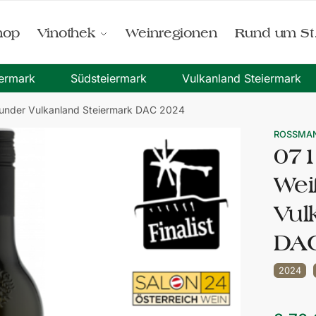
hop
Vinothek
Weinregionen
Rund um St
iermark
Südsteiermark
Vulkanland Steiermark
under Vulkanland Steiermark DAC 2024
ROSSMA
071
Wei
Vul
DA
2024