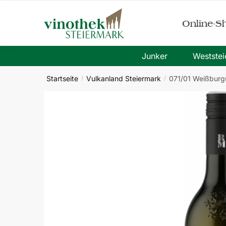
Skip
Skip
to
to
Online-S
navigation
content
Junker
Westste
Startseite
Vulkanland Steiermark
071/01 Weißburg
/
/