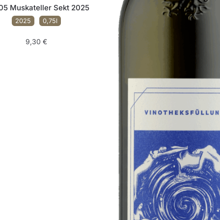
05 Muskateller Sekt 2025
2025
0,75l
9,30
€