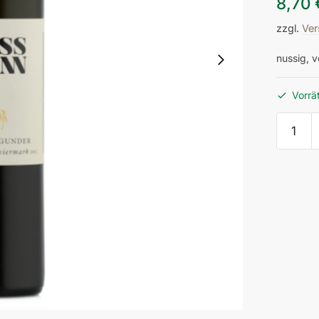
8,70
zzgl.
Ver
nussig, v
Vorrä
071/01
Weißbu
Vulkanl
Steierm
DAC
2024
Menge