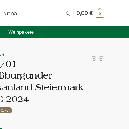
0,00
€
. Anna
0
Weinpakete
NN
/01
ßburgunder
kanland Steiermark
C 2024
0,75l